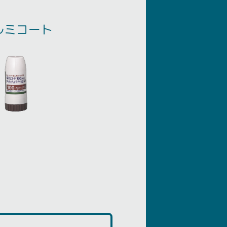
ルミコート
、