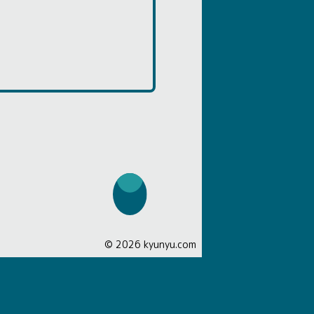
©
2026
kyunyu.com